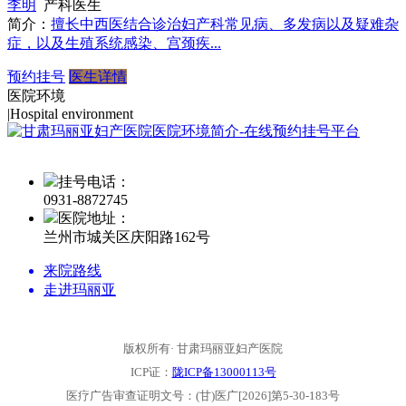
李明
产科医生
简介：
擅长中西医结合诊治妇产科常见病、多发病以及疑难杂
症，以及生殖系统感染、宫颈疾...
预约挂号
医生详情
医院环境
|
Hospital environment
挂号电话：
0931-
8872745
医院地址：
兰州市城关区庆阳路162号
来院路线
走进玛丽亚
版权所有· 甘肃玛丽亚妇产医院
ICP证：
陇ICP备13000113号
医疗广告审查证明文号：(甘)医广[2026]第5-30-183号