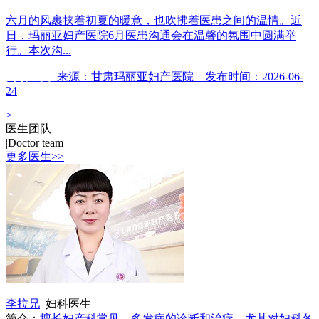
六月的风裹挟着初夏的暖意，也吹拂着医患之间的温情。近
日，玛丽亚妇产医院6月医患沟通会在温馨的氛围中圆满举
行。本次沟...
阅读全文
来源：甘肃玛丽亚妇产医院 发布时间：2026-06-
24
>
医生团队
|
Doctor team
更多医生>>
李拉兄
妇科医生
简介：
擅长妇产科常见、多发病的诊断和治疗，尤其对妇科各