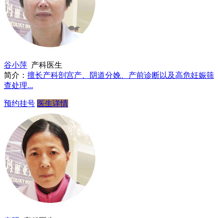
谷小萍
产科医生
简介：
擅长产科剖宫产、阴道分娩、产前诊断以及高危妊娠筛
查处理...
预约挂号
医生详情