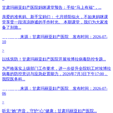
甘肃玛丽亚妇产医院妈咪课堂预告：手绘“马上有福”，...
亲爱的准爸妈、新手宝妈们： 七月骄阳似火，不如来妈咪课
堂享受一段清凉静谧的手作时光。 本期课堂，我们为大家准
备了别致...
阅读全文
来源：甘肃玛丽亚妇产医院 发布时间：2026-07-
10
>
以练筑防！甘肃玛丽亚妇产医院开展埃博拉病毒防控专题...
为严格落实上级部门工作要求，进一步提升全院职工对埃博拉
病毒的防控意识与应急处置能力，2026年7月3日下午17:00，
我院医务科...
阅读全文
来源：甘肃玛丽亚妇产医院 发布时间：2026-07-
06
>
听见“她”声音，守护“心”健康：甘肃玛丽亚妇产医院...