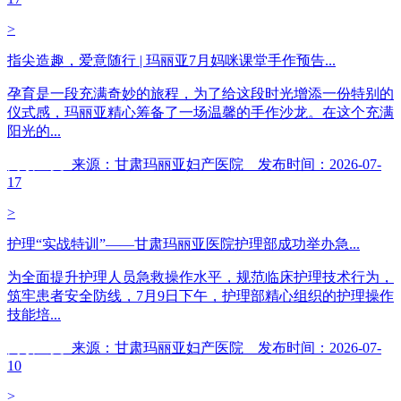
>
指尖造趣，爱意随行 | 玛丽亚7月妈咪课堂手作预告...
孕育是一段充满奇妙的旅程，为了给这段时光增添一份特别的
仪式感，玛丽亚精心筹备了一场温馨的手作沙龙。在这个充满
阳光的...
阅读全文
来源：甘肃玛丽亚妇产医院 发布时间：2026-07-
17
>
护理“实战特训”——甘肃玛丽亚医院护理部成功举办急...
为全面提升护理人员急救操作水平，规范临床护理技术行为，
筑牢患者安全防线，7月9日下午，护理部精心组织的护理操作
技能培...
阅读全文
来源：甘肃玛丽亚妇产医院 发布时间：2026-07-
10
>