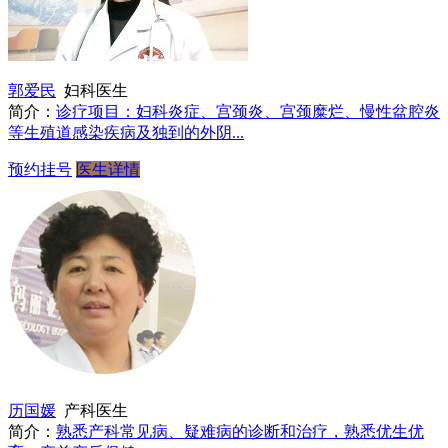
郭爱民
妇科医生
简介：
诊疗项目：妇科炎症、宫颈炎、宫颈糜烂、慢性盆腔炎
等生殖道感染疾病及独到的外阴...
预约挂号
医生详情
历国媛
产科医生
简介：
熟悉产科常见病、疑难病的诊断和治疗，熟悉优生优