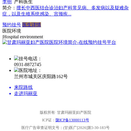
李明
产科医生
简介：
擅长中西医结合诊治妇产科常见病、多发病以及疑难杂
症，以及生殖系统感染、宫颈疾...
预约挂号
医生详情
医院环境
|
Hospital environment
挂号电话：
0931-
8872745
医院地址：
兰州市城关区庆阳路162号
来院路线
走进玛丽亚
版权所有· 甘肃玛丽亚妇产医院
ICP证：
陇ICP备13000113号
医疗广告审查证明文号：(甘)医广[2026]第5-30-183号