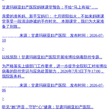
甘肃玛丽亚妇产医院妈咪课堂预告：手绘“马上有福”，...
亲爱的准爸妈、新手宝妈们： 七月骄阳似火，不如来妈咪课
堂享受一段清凉静谧的手作时光。 本期课堂，我们为大家准
备了别致...
阅读全文
来源：甘肃玛丽亚妇产医院 发布时间：2026-07-
10
>
以练筑防！甘肃玛丽亚妇产医院开展埃博拉病毒防控专题...
为严格落实上级部门工作要求，进一步提升全院职工对埃博拉
病毒的防控意识与应急处置能力，2026年7月3日下午17:00，
我院医务科...
阅读全文
来源：甘肃玛丽亚妇产医院 发布时间：2026-07-
06
>
听见“她”声音，守护“心”健康：甘肃玛丽亚妇产医院...