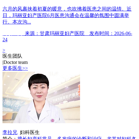
六月的风裹挟着初夏的暖意，也吹拂着医患之间的温情。近
日，玛丽亚妇产医院6月医患沟通会在温馨的氛围中圆满举
行。本次沟...
阅读全文
来源：甘肃玛丽亚妇产医院 发布时间：2026-06-
24
>
医生团队
|
Doctor team
更多医生>>
李拉兄
妇科医生
简介：
擅长妇产科常见、多发病的诊断和治疗，尤其对妇科各