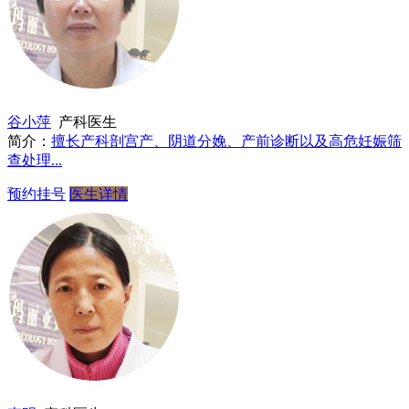
谷小萍
产科医生
简介：
擅长产科剖宫产、阴道分娩、产前诊断以及高危妊娠筛
查处理...
预约挂号
医生详情