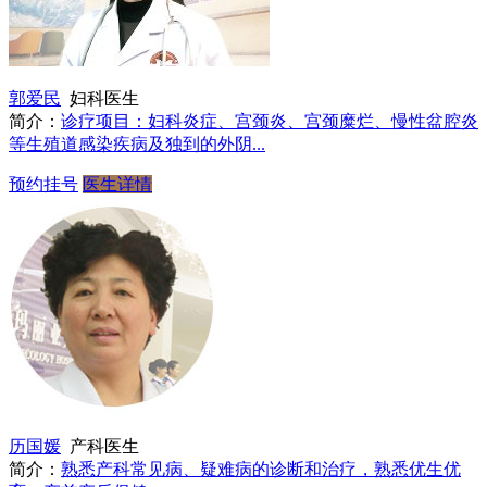
郭爱民
妇科医生
简介：
诊疗项目：妇科炎症、宫颈炎、宫颈糜烂、慢性盆腔炎
等生殖道感染疾病及独到的外阴...
预约挂号
医生详情
历国媛
产科医生
简介：
熟悉产科常见病、疑难病的诊断和治疗，熟悉优生优