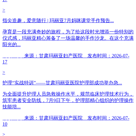
>
指尖造趣，爱意随行 | 玛丽亚7月妈咪课堂手作预告...
孕育是一段充满奇妙的旅程，为了给这段时光增添一份特别的
仪式感，玛丽亚精心筹备了一场温馨的手作沙龙。在这个充满
阳光的...
阅读全文
来源：甘肃玛丽亚妇产医院 发布时间：2026-07-
17
>
护理“实战特训”——甘肃玛丽亚医院护理部成功举办急...
为全面提升护理人员急救操作水平，规范临床护理技术行为，
筑牢患者安全防线，7月9日下午，护理部精心组织的护理操作
技能培...
阅读全文
来源：甘肃玛丽亚妇产医院 发布时间：2026-07-
10
>