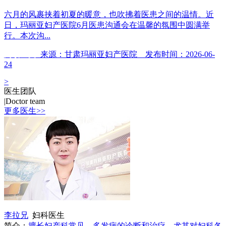
六月的风裹挟着初夏的暖意，也吹拂着医患之间的温情。近
日，玛丽亚妇产医院6月医患沟通会在温馨的氛围中圆满举
行。本次沟...
阅读全文
来源：甘肃玛丽亚妇产医院 发布时间：2026-06-
24
>
医生团队
|
Doctor team
更多医生>>
李拉兄
妇科医生
简介：
擅长妇产科常见、多发病的诊断和治疗，尤其对妇科各