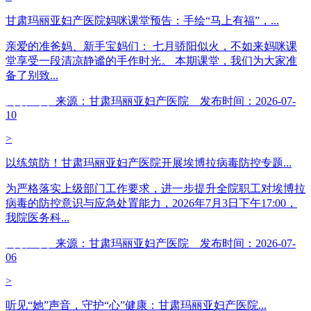
甘肃玛丽亚妇产医院妈咪课堂预告：手绘“马上有福”，...
亲爱的准爸妈、新手宝妈们： 七月骄阳似火，不如来妈咪课
堂享受一段清凉静谧的手作时光。 本期课堂，我们为大家准
备了别致...
阅读全文
来源：甘肃玛丽亚妇产医院 发布时间：2026-07-
10
>
以练筑防！甘肃玛丽亚妇产医院开展埃博拉病毒防控专题...
为严格落实上级部门工作要求，进一步提升全院职工对埃博拉
病毒的防控意识与应急处置能力，2026年7月3日下午17:00，
我院医务科...
阅读全文
来源：甘肃玛丽亚妇产医院 发布时间：2026-07-
06
>
听见“她”声音，守护“心”健康：甘肃玛丽亚妇产医院...