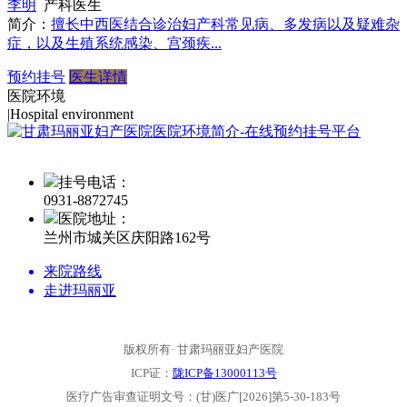
李明
产科医生
简介：
擅长中西医结合诊治妇产科常见病、多发病以及疑难杂
症，以及生殖系统感染、宫颈疾...
预约挂号
医生详情
医院环境
|
Hospital environment
挂号电话：
0931-
8872745
医院地址：
兰州市城关区庆阳路162号
来院路线
走进玛丽亚
版权所有· 甘肃玛丽亚妇产医院
ICP证：
陇ICP备13000113号
医疗广告审查证明文号：(甘)医广[2026]第5-30-183号