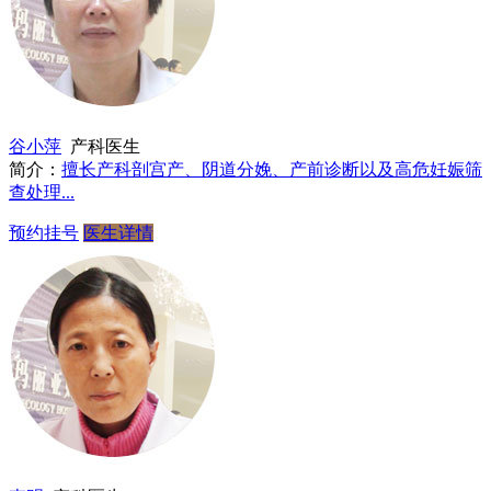
谷小萍
产科医生
简介：
擅长产科剖宫产、阴道分娩、产前诊断以及高危妊娠筛
查处理...
预约挂号
医生详情