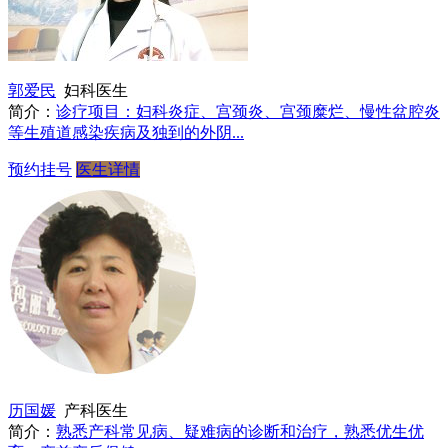
郭爱民
妇科医生
简介：
诊疗项目：妇科炎症、宫颈炎、宫颈糜烂、慢性盆腔炎
等生殖道感染疾病及独到的外阴...
预约挂号
医生详情
历国媛
产科医生
简介：
熟悉产科常见病、疑难病的诊断和治疗，熟悉优生优