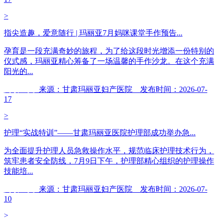
>
指尖造趣，爱意随行 | 玛丽亚7月妈咪课堂手作预告...
孕育是一段充满奇妙的旅程，为了给这段时光增添一份特别的
仪式感，玛丽亚精心筹备了一场温馨的手作沙龙。在这个充满
阳光的...
阅读全文
来源：甘肃玛丽亚妇产医院 发布时间：2026-07-
17
>
护理“实战特训”——甘肃玛丽亚医院护理部成功举办急...
为全面提升护理人员急救操作水平，规范临床护理技术行为，
筑牢患者安全防线，7月9日下午，护理部精心组织的护理操作
技能培...
阅读全文
来源：甘肃玛丽亚妇产医院 发布时间：2026-07-
10
>