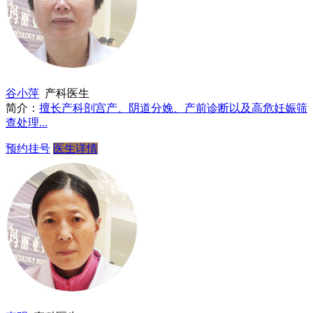
谷小萍
产科医生
简介：
擅长产科剖宫产、阴道分娩、产前诊断以及高危妊娠筛
查处理...
预约挂号
医生详情