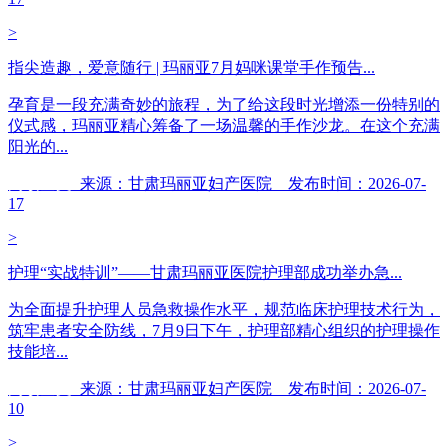
>
指尖造趣，爱意随行 | 玛丽亚7月妈咪课堂手作预告...
孕育是一段充满奇妙的旅程，为了给这段时光增添一份特别的
仪式感，玛丽亚精心筹备了一场温馨的手作沙龙。在这个充满
阳光的...
阅读全文
来源：甘肃玛丽亚妇产医院 发布时间：2026-07-
17
>
护理“实战特训”——甘肃玛丽亚医院护理部成功举办急...
为全面提升护理人员急救操作水平，规范临床护理技术行为，
筑牢患者安全防线，7月9日下午，护理部精心组织的护理操作
技能培...
阅读全文
来源：甘肃玛丽亚妇产医院 发布时间：2026-07-
10
>