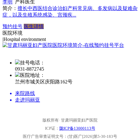
李明
产科医生
简介：
擅长中西医结合诊治妇产科常见病、多发病以及疑难杂
症，以及生殖系统感染、宫颈疾...
预约挂号
医生详情
医院环境
|
Hospital environment
挂号电话：
0931-
8872745
医院地址：
兰州市城关区庆阳路162号
来院路线
走进玛丽亚
版权所有· 甘肃玛丽亚妇产医院
ICP证：
陇ICP备13000113号
医疗广告审查证明文号：(甘)医广[2026]第5-30-183号