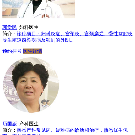
郭爱民
妇科医生
简介：
诊疗项目：妇科炎症、宫颈炎、宫颈糜烂、慢性盆腔炎
等生殖道感染疾病及独到的外阴...
预约挂号
医生详情
历国媛
产科医生
简介：
熟悉产科常见病、疑难病的诊断和治疗，熟悉优生优