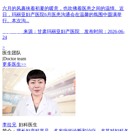
六月的风裹挟着初夏的暖意，也吹拂着医患之间的温情。近
日，玛丽亚妇产医院6月医患沟通会在温馨的氛围中圆满举
行。本次沟...
阅读全文
来源：甘肃玛丽亚妇产医院 发布时间：2026-06-
24
>
医生团队
|
Doctor team
更多医生>>
李拉兄
妇科医生
简介：
擅长妇产科常见、多发病的诊断和治疗，尤其对妇科各