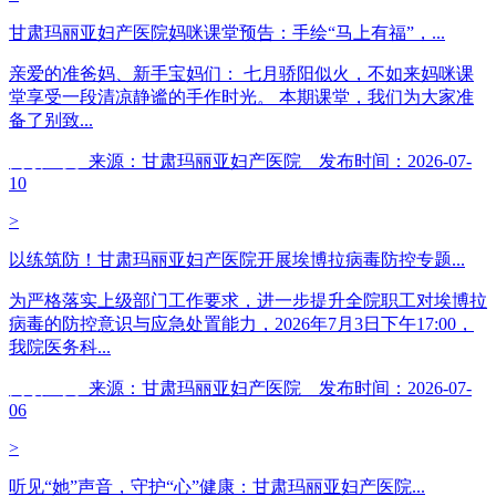
甘肃玛丽亚妇产医院妈咪课堂预告：手绘“马上有福”，...
亲爱的准爸妈、新手宝妈们： 七月骄阳似火，不如来妈咪课
堂享受一段清凉静谧的手作时光。 本期课堂，我们为大家准
备了别致...
阅读全文
来源：甘肃玛丽亚妇产医院 发布时间：2026-07-
10
>
以练筑防！甘肃玛丽亚妇产医院开展埃博拉病毒防控专题...
为严格落实上级部门工作要求，进一步提升全院职工对埃博拉
病毒的防控意识与应急处置能力，2026年7月3日下午17:00，
我院医务科...
阅读全文
来源：甘肃玛丽亚妇产医院 发布时间：2026-07-
06
>
听见“她”声音，守护“心”健康：甘肃玛丽亚妇产医院...